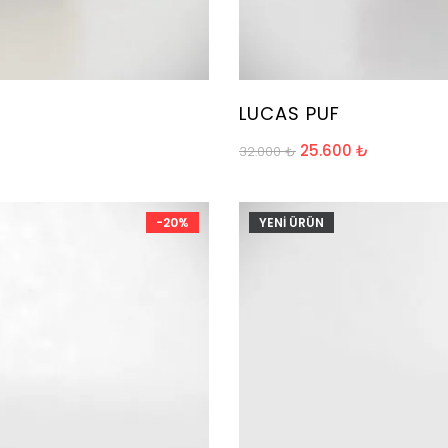
LUCAS PUF
25.600
₺
32.000
₺
-20%
YENİ ÜRÜN