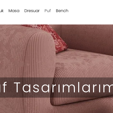
uk
Masa
Dresuar
Puf
Bench
f Tasarımları