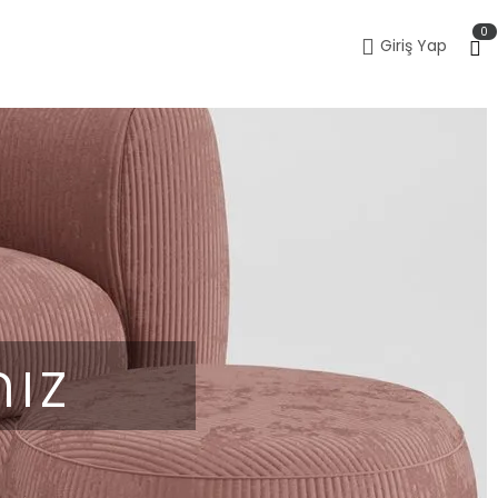
0
Giriş Yap
mız