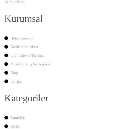
Detaylı Bilgi
Kurumsal
Huba Concept
Gizlilik Politikası
İptal, İade ve Teslimat
Mesafeli Satış Sözleşmesi
Blog
İletişim
Kategoriler
Sandalye
Berjer