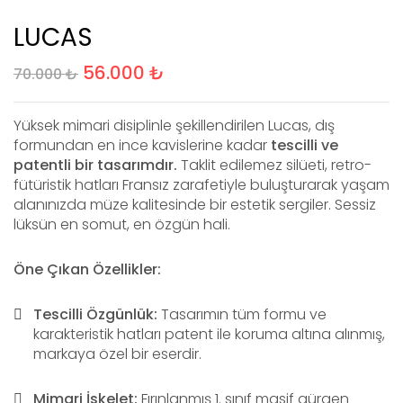
LUCAS
56.000
₺
70.000
₺
Yüksek mimari disiplinle şekillendirilen Lucas, dış
formundan en ince kavislerine kadar
tescilli ve
patentli bir tasarımdır.
Taklit edilemez silüeti, retro-
fütüristik hatları Fransız zarafetiyle buluşturarak yaşam
alanınızda müze kalitesinde bir estetik sergiler. Sessiz
lüksün en somut, en özgün hali.
Öne Çıkan Özellikler:
Tescilli Özgünlük:
Tasarımın tüm formu ve
karakteristik hatları patent ile koruma altına alınmış,
markaya özel bir eserdir.
Mimari İskelet:
Fırınlanmış 1. sınıf masif gürgen