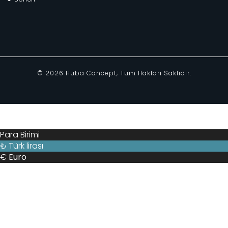
©
2026
Huba Concept, Tüm Hakları Saklıdır.
Para Birimi
₺
Türk lirası
€
Euro