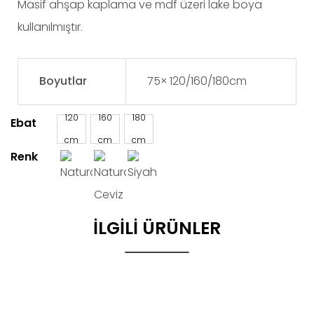
Masif ahşap kaplama ve mdf üzeri lake boya
kullanılmıştır.
Boyutlar
75× 120/160/180cm
120
160
180
Ebat
cm
cm
cm
Renk
İLGILI ÜRÜNLER