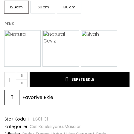
120 cm
160 cm
180 cm
RENK
SEPETE EKLE
Favoriye Ekle
Stok Kodu:
H-LG01-31
Kategoriler:
Ciel Koleksiyonu
,
Masalar