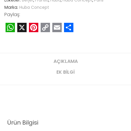
Etiketler:
Berjer
,
Fransa
,
Huba
,
Huba Concept
,
Paris
Marka:
Huba Concept
Paylaş:
WhatsApp
X
Pinterest
Copy
Email
Share
Link
AÇIKLAMA
EK BILGI
Ürün Bilgisi