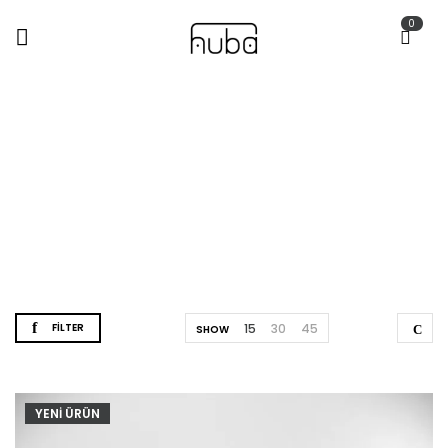
0
Shop
Anasayfa
Shop
FILTER
15
30
45
SHOW
YENİ ÜRÜN