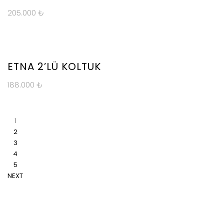
205.000
₺
YENİ
ÜRÜN
ETNA 2’LÜ KOLTUK
188.000
₺
1
2
3
4
5
NEXT