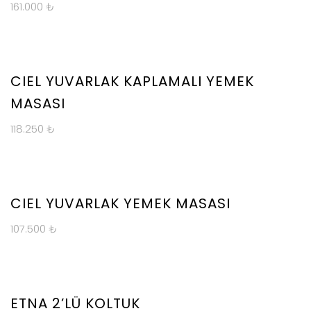
161.000
₺
ions
YENİ
ÜRÜN
CIEL YUVARLAK KAPLAMALI YEMEK
MASASI
ect
118.250
₺
ions
YENİ
ÜRÜN
CIEL YUVARLAK YEMEK MASASI
107.500
₺
YENİ
ÜRÜN
ETNA 2’LÜ KOLTUK