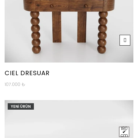
CIEL DRESUAR
107.000
₺
YENİ ÜRÜN
180
cm