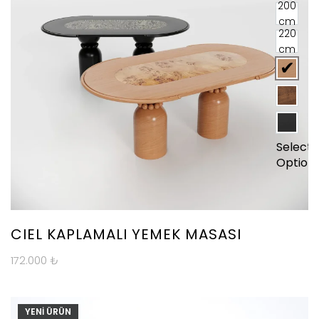
200
cm
220
cm
Select
Option
CIEL KAPLAMALI YEMEK MASASI
172.000
₺
YENİ ÜRÜN