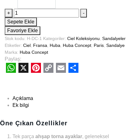
+
-
Sepete Ekle
Favoriye Ekle
Stok kodu:
H-DC-1
Kategoriler:
Ciel Koleksiyonu
,
Sandalyeler
Etiketler:
Ciel
,
Fransa
,
Huba
,
Huba Concept
,
Paris
,
Sandalye
Marka:
Huba Concept
Paylaş:
WhatsApp
X
Pinterest
Copy
Email
Share
Link
Açıklama
Ek bilgi
Öne Çıkan Özellikler
Tek parça
ahşap torna ayaklar
, geleneksel