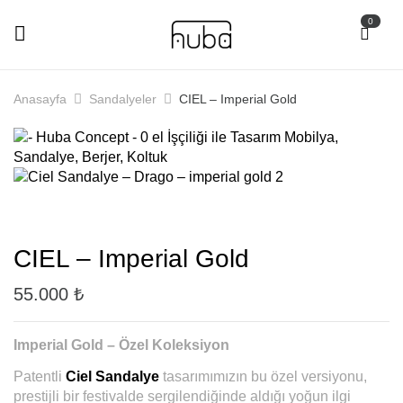
0
Anasayfa
Sandalyeler
CIEL – Imperial Gold
CIEL – Imperial Gold
55.000
₺
Imperial Gold – Özel Koleksiyon
Patentli
Ciel Sandalye
tasarımımızın bu özel versiyonu,
prestijli bir festivalde sergilendiğinde aldığı yoğun ilgi