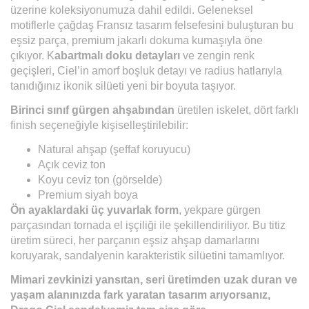
üzerine koleksiyonumuza dahil edildi. Geleneksel
motiflerle çağdaş Fransız tasarım felsefesini buluşturan bu
eşsiz parça, premium jakarlı dokuma kumaşıyla öne
çıkıyor. K
abartmalı doku detayları
ve zengin renk
geçişleri, Ciel’in amorf boşluk detayı ve radius hatlarıyla
tanıdığınız ikonik silüeti yeni bir boyuta taşıyor.
Birinci sınıf gürgen ahşabından
üretilen iskelet, dört farklı
finish seçeneğiyle kişiselleştirilebilir:
Natural ahşap (şeffaf koruyucu)
Açık ceviz ton
Koyu ceviz ton (görselde)
Premium siyah boya
Ön ayaklardaki üç yuvarlak form
, yekpare gürgen
parçasından tornada el işçiliği ile şekillendiriliyor. Bu titiz
üretim süreci, her parçanın eşsiz ahşap damarlarını
koruyarak, sandalyenin karakteristik silüetini tamamlıyor.
Mimari zevkinizi yansıtan, seri üretimden uzak duran ve
yaşam alanınızda fark yaratan tasarım arıyorsanız,