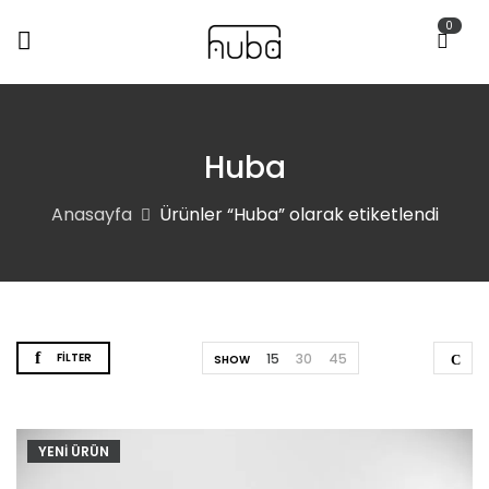
0
Huba
Anasayfa
Ürünler “Huba” olarak etiketlendi
FILTER
15
30
45
SHOW
YENİ ÜRÜN