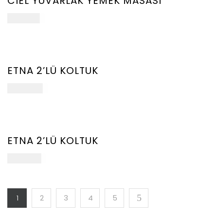
CIEL YUVARLAK YEMEK MASASI
107.500
₺
YENİ
ÜRÜN
ETNA 2’LÜ KOLTUK
205.000
₺
YENİ
ÜRÜN
ETNA 2’LÜ KOLTUK
188.000
₺
1
2
3
4
5