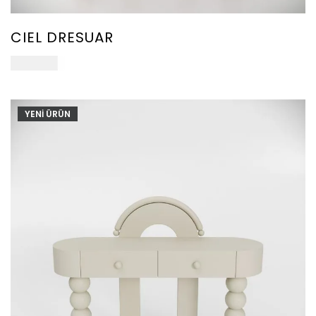
CIEL DRESUAR
107.000
₺
YENİ ÜRÜN