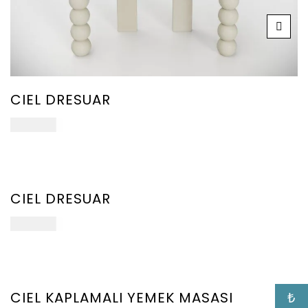
CIEL DRESUAR
107.000
₺
YENİ
ÜRÜN
CIEL DRESUAR
ect
107.000
₺
ions
YENİ
ÜRÜN
CIEL KAPLAMALI YEMEK MASASI
₺