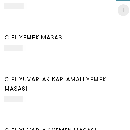
ect
172.000
₺
ions
YENİ
ÜRÜN
CIEL YEMEK MASASI
ect
161.000
₺
ions
YENİ
ÜRÜN
CIEL YUVARLAK KAPLAMALI YEMEK
MASASI
ect
118.250
₺
ions
YENİ
ÜRÜN