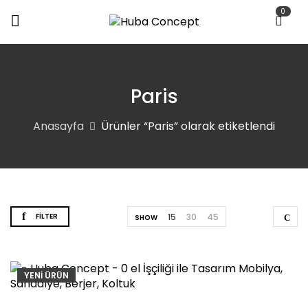
0
Paris
Anasayfa
Ürünler “Paris” olarak etiketlendi
FILTER
15
30
45
SHOW
YENİ ÜRÜN