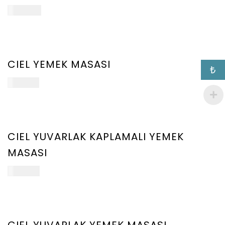
ect
172.000
₺
ions
YENİ
ÜRÜN
CIEL YEMEK MASASI
₺
ect
161.000
₺
ions
YENİ
ÜRÜN
CIEL YUVARLAK KAPLAMALI YEMEK
MASASI
ect
118.250
₺
ions
YENİ
ÜRÜN