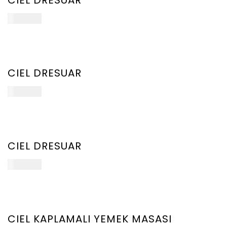
CIEL DRESUAR
107.000
₺
YENİ
ÜRÜN
CIEL DRESUAR
107.000
₺
YENİ
ÜRÜN
CIEL DRESUAR
ect
107.000
₺
ions
YENİ
ÜRÜN
CIEL KAPLAMALI YEMEK MASASI