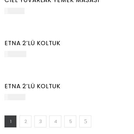
CIEL YUVARLAK YEMEK MASASI
107.500
₺
YENİ
ÜRÜN
ETNA 2’LÜ KOLTUK
205.000
₺
YENİ
ÜRÜN
ETNA 2’LÜ KOLTUK
188.000
₺
1
2
3
4
5