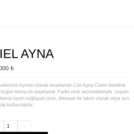
IEL AYNA
.000
₺
ailesinin Aynası olarak tasarlanan
Ciel
Ayna Cielin kendine
 özgün formu ile tasarlandı. Farklı renk seçenekleriyle yaşam
larına uyum sağlayan ürün, dresuarı ile takım olarak veya ayrı
de kullanılabilir.
-