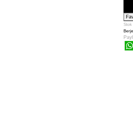
Fav
Stok
Berje
Payl
W