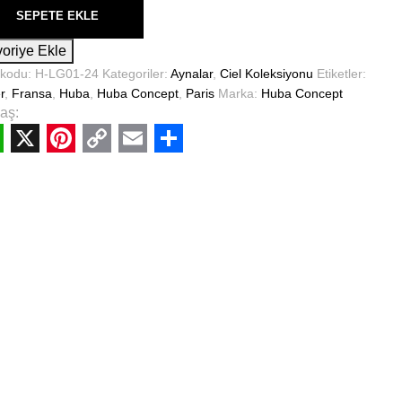
SEPETE EKLE
oriye Ekle
 kodu:
H-LG01-24
Kategoriler:
Aynalar
,
Ciel Koleksiyonu
Etiketler:
r
,
Fransa
,
Huba
,
Huba Concept
,
Paris
Marka:
Huba Concept
aş:
hatsApp
X
Pinterest
Copy
Email
Share
Link