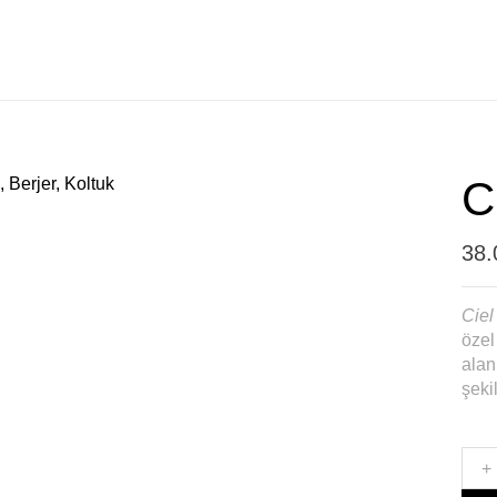
C
38
Ciel
özel
alan
şekil
+