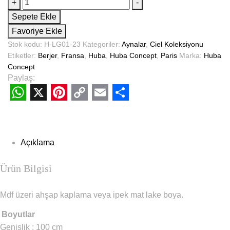
+
-
Sepete Ekle
Favoriye Ekle
Stok kodu:
H-LG01-23
Kategoriler:
Aynalar
,
Ciel Koleksiyonu
Etiketler:
Berjer
,
Fransa
,
Huba
,
Huba Concept
,
Paris
Marka:
Huba
Concept
Paylaş:
WhatsApp
X
Pinterest
Copy
Email
Share
Link
Açıklama
Ürün Bilgisi
Mdf üzeri ahşap kaplama veya ipek mat lake boya.
Boyutlar
Genişlik : 100 cm