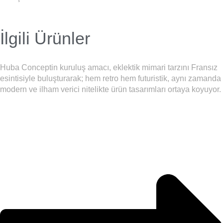
İlgili Ürünler
Huba Conceptin kuruluş amacı, eklektik mimari tarzını Fransız
esintisiyle buluşturarak; hem retro hem futuristik, aynı zamanda
modern ve ilham verici nitelikte ürün tasarımları ortaya koyuyor.