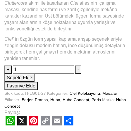
Cluttercore
akımı ile tasarlanan
Ciel
ailesinin çalışma
masası, kendine has formu ve zarif çizgileriyle mekâna
karakter kazandırır. Üst bölümdeki üçgen formu sayesinde
yaşam alanlarının köşe noktalarına uyumla yerleşir ve
fonksiyonelliği estetikle birleştirir.
Ciel
’ in özgün form yapısı, kaplama ahşap seçenekleriyle
zengin dokusu modern hatları, ince düşünülmüş detaylarla
birleşerek hem çalışmayı hem de mekânın atmosferini
yeniden tanımlar.
+
-
Sepete Ekle
Favoriye Ekle
Stok kodu:
H-LG01-27
Kategoriler:
Ciel Koleksiyonu
,
Masalar
Etiketler:
Berjer
,
Fransa
,
Huba
,
Huba Concept
,
Paris
Marka:
Huba
Concept
Paylaş:
WhatsApp
X
Pinterest
Copy
Email
Share