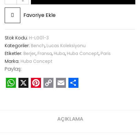
Favoriye Ekle
Stok Kodu:
H-LG01-3
Kategoriler:
Bench
,
Lucas Koleksiyonu
Etiketler:
Berjer
,
Fransa
,
Huba
,
Huba Concept
,
Paris
Marka:
Huba Concept
Paylaş:
WhatsApp
X
Pinterest
Copy
Email
Share
Link
AÇIKLAMA