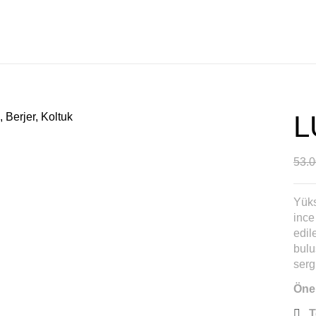
L
53.
Yüks
ince
edil
bulu
serg
Öne 
T