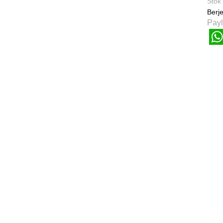
Stok
Berje
Payl
W