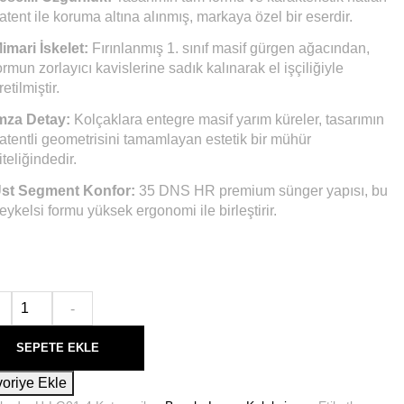
atent ile koruma altına alınmış, markaya özel bir eserdir.
imari İskelet:
Fırınlanmış 1. sınıf masif gürgen ağacından,
ormun zorlayıcı kavislerine sadık kalınarak el işçiliğiyle
retilmiştir.
mza Detay:
Kolçaklara entegre masif yarım küreler, tasarımın
atentli geometrisini tamamlayan estetik bir mühür
iteliğindedir.
st Segment Konfor:
35 DNS HR premium sünger yapısı, bu
eykelsi formu yüksek ergonomi ile birleştirir.
-
SEPETE EKLE
oriye Ekle