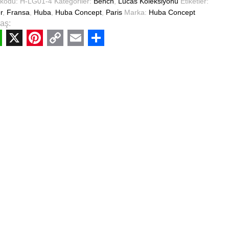
 kodu:
H-LG01-4
Kategoriler:
Bench
,
Lucas Koleksiyonu
Etiketler:
r
,
Fransa
,
Huba
,
Huba Concept
,
Paris
Marka:
Huba Concept
aş:
hatsApp
X
Pinterest
Copy
Email
Share
Link