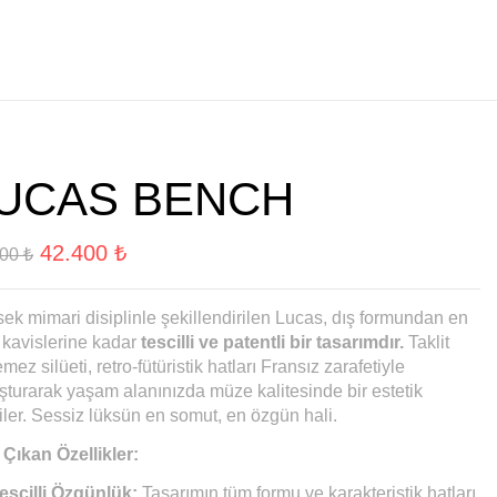
UCAS BENCH
42.400
₺
000
₺
ek mimari disiplinle şekillendirilen Lucas, dış formundan en
 kavislerine kadar
tescilli ve patentli bir tasarımdır.
Taklit
emez silüeti, retro-fütüristik hatları Fransız zarafetiyle
şturarak yaşam alanınızda müze kalitesinde bir estetik
iler. Sessiz lüksün en somut, en özgün hali.
Çıkan Özellikler:
escilli Özgünlük:
Tasarımın tüm formu ve karakteristik hatları