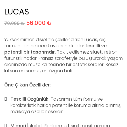
LUCAS
56.000
₺
70.000
₺
Yüksek mimari disiplinle şekillendirilen Lucas, dış
formundan en ince kavislerine kadar
tescilli ve
patentli bir tasarımdır.
Taklit edilemez silüeti, retro-
fütüristik hatları Fransız zarafetiyle buluşturarak yaşam
alanınızda müze kalitesinde bir estetik sergiler. Sessiz
lüksün en somut, en özgün hali.
Öne Çıkan Özellikler:
Tescilli Özgünlük:
Tasarımın tüm formu ve
karakteristik hatları patent ile koruma altına alınmış,
markaya özel bir eserdir.
Mimari İskelet:
Fırınlanmış 1. sınıf masif gürgen