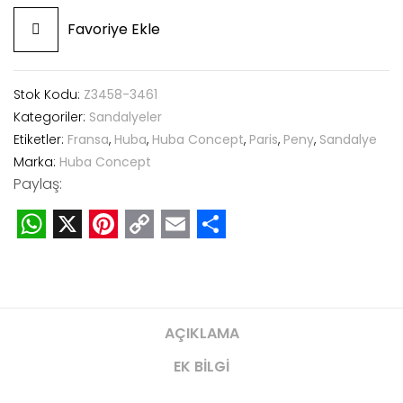
Favoriye Ekle
Stok Kodu:
Z3458-3461
Kategoriler:
Sandalyeler
Etiketler:
Fransa
,
Huba
,
Huba Concept
,
Paris
,
Peny
,
Sandalye
Marka:
Huba Concept
Paylaş:
WhatsApp
X
Pinterest
Copy
Email
Share
Link
AÇIKLAMA
EK BILGI