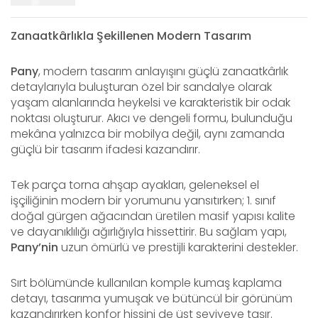
Zanaatkârlıkla Şekillenen Modern Tasarım
Pany
, modern tasarım anlayışını güçlü zanaatkârlık
detaylarıyla buluşturan özel bir sandalye olarak
yaşam alanlarında heykelsi ve karakteristik bir odak
noktası oluşturur. Akıcı ve dengeli formu, bulunduğu
mekâna yalnızca bir mobilya değil, aynı zamanda
güçlü bir tasarım ifadesi kazandırır.
Tek parça torna ahşap ayakları, geleneksel el
işçiliğinin modern bir yorumunu yansıtırken; 1. sınıf
doğal gürgen ağacından üretilen masif yapısı kalite
ve dayanıklılığı ağırlığıyla hissettirir. Bu sağlam yapı,
Pany’nin
uzun ömürlü ve prestijli karakterini destekler.
Sırt bölümünde kullanılan komple kumaş kaplama
detayı, tasarıma yumuşak ve bütüncül bir görünüm
kazandırırken konfor hissini de üst seviyeye taşır.