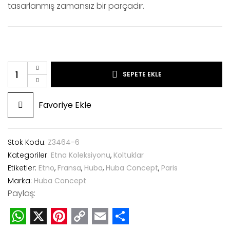
tasarlanmış zamansız bir parçadır.
SEPETE EKLE
Favoriye Ekle
Stok Kodu:
Z3464-6
Kategoriler:
Etna Koleksiyonu
,
Koltuklar
Etiketler:
Etno
,
Fransa
,
Huba
,
Huba Concept
,
Paris
Marka:
Huba Concept
Paylaş: