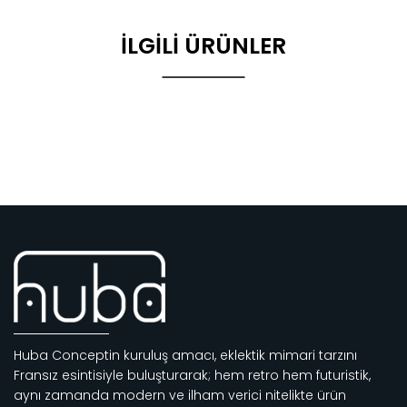
İLGILI ÜRÜNLER
Huba Conceptin kuruluş amacı, eklektik mimari tarzını
Fransız esintisiyle buluşturarak; hem retro hem futuristik,
aynı zamanda modern ve ilham verici nitelikte ürün