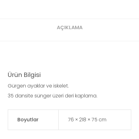
WhatsApp
X
Pinterest
Copy
Email
Share
Link
AÇIKLAMA
Ürün Bilgisi
Gürgen ayaklar ve iskelet.
35 dansite sünger üzeri deri kaplama.
Boyutlar
76 × 218 × 75 cm