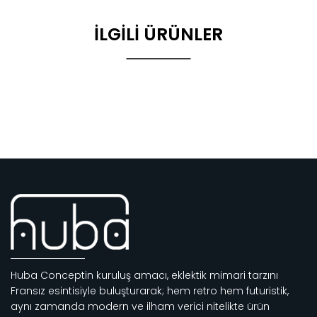
İLGILI ÜRÜNLER
Huba Conceptin kuruluş amacı, eklektik mimari tarzını
Fransız esintisiyle buluşturarak; hem retro hem futuristik,
aynı zamanda modern ve ilham verici nitelikte ürün