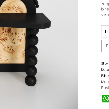
zen
bir
yeni
Stok
Kate
Etike
Mar
Payl
W