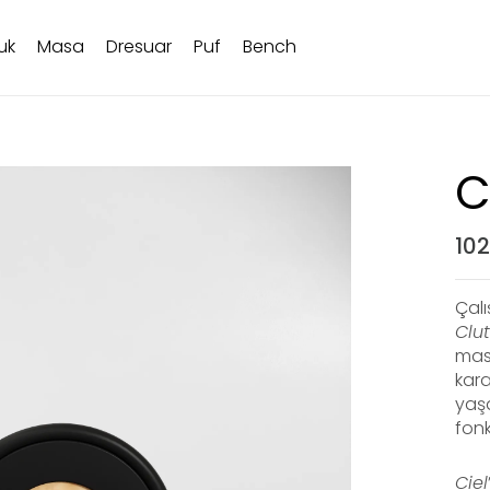
uk
Masa
Dresuar
Puf
Bench
C
10
Çalı
Clu
masa
kara
yaşa
fonk
Ciel