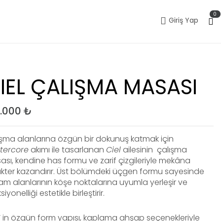
0
Giriş Yap
IEL ÇALIŞMA MASASI
2.000
₺
şma alanlarına özgün bir dokunuş katmak için
ttercore
akımı ile tasarlanan
Ciel
ailesinin çalışma
sı, kendine has formu ve zarif çizgileriyle mekâna
kter kazandırır. Üst bölümdeki üçgen formu sayesinde
m alanlarının köşe noktalarına uyumla yerleşir ve
siyonelliği estetikle birleştirir.
’ in özgün form yapısı, kaplama ahşap seçenekleriyle