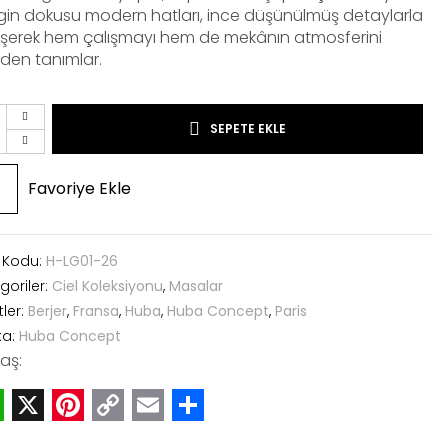
gin dokusu modern hatları, ince düşünülmüş detaylarla
leşerek hem çalışmayı hem de mekânın atmosferini
den tanımlar.
SEPETE EKLE
Favoriye Ekle
 Kodu:
H-LG01-26
goriler:
Ciel Koleksiyonu
,
Masalar
tler:
Berjer
,
Fransa
,
Huba
,
Huba Concept
,
Paris
ka:
Huba Concept
aş:
hatsApp
X
Pinterest
Copy
Email
Share