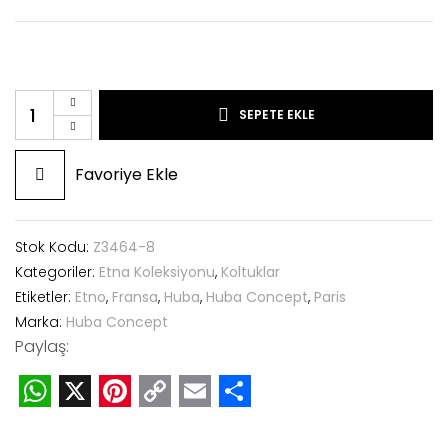
SEPETE EKLE
Favoriye Ekle
Stok Kodu:
Z3464-8
Kategoriler:
Etna Koleksiyonu
,
Koltuklar
Etiketler:
Etno
,
Fransa
,
Huba
,
Huba Concept
,
Paris
Marka:
Huba Concept
Paylaş:
WhatsApp
X
Pinterest
Copy
Email
Share