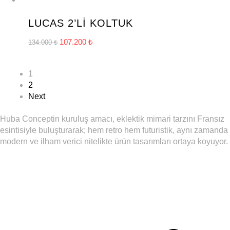
-20%
YENİ
ÜRÜN
LUCAS 2’Lİ KOLTUK
107.200
₺
134.000
₺
1
2
Next
Huba Conceptin kuruluş amacı, eklektik mimari tarzını Fransız
esintisiyle buluşturarak; hem retro hem futuristik, aynı zamanda
modern ve ilham verici nitelikte ürün tasarımları ortaya koyuyor.