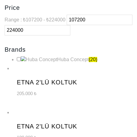
Price
Range :
₺
107200
- ₺
224000
Brands
Huba Concept
(20)
YENİ
ÜRÜN
ETNA 2’LÜ KOLTUK
205.000
₺
YENİ
ÜRÜN
ETNA 2’LÜ KOLTUK