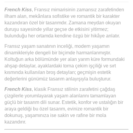
French Kiss
, Fransız mimarisinin zamansız zarafetinden
ilham alan, mekânlara sofistike ve romantik bir karakter
kazandıran özel bir tasarımdır. Zamana meydan okuyan
duruşu sayesinde yıllar geçse de etkisini yitirmez;
bulunduğu her ortamda kendine özgü bir hikâye anlatır.
Fransız yaşam sanatının inceliği, modern yaşamın
dinamikleriyle dengeli bir biçimde harmanlanmıştır.
Koltuğun arka bölümünde yer alan yarım küre formundaki
ahşap detaylar, ayaklardaki torna çekim işçiliği ve sırt
kısmında kullanılan broş detayları; geçmişin estetik
değerlerini günümüz tasarım anlayışıyla buluşturur.
French Kiss
, klasik Fransız stilinin zarafetini çağdaş
çizgilerle yorumlayarak yaşam alanlarını tamamlayan
güçlü bir tasarım dili sunar. Estetik, konfor ve ustalığın bir
araya geldiği bu özel tasarım, evinize romantik bir
dokunuş, yaşamınıza ise sakin ve rafine bir mola
kazandırır.