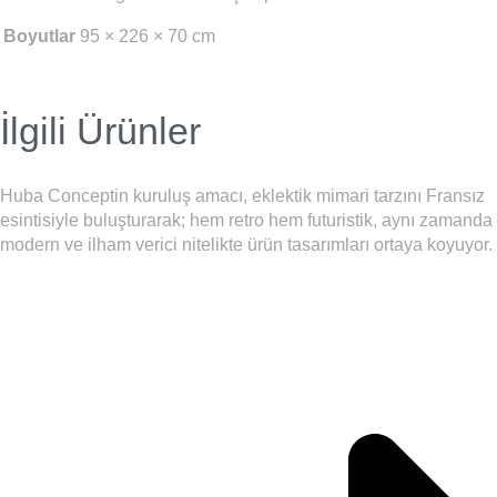
Boyutlar
95 × 226 × 70 cm
İlgili Ürünler
Huba Conceptin kuruluş amacı, eklektik mimari tarzını Fransız
esintisiyle buluşturarak; hem retro hem futuristik, aynı zamanda
modern ve ilham verici nitelikte ürün tasarımları ortaya koyuyor.