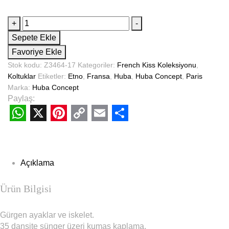
+
-
Sepete Ekle
Favoriye Ekle
Stok kodu:
Z3464-17
Kategoriler:
French Kiss Koleksiyonu
,
Koltuklar
Etiketler:
Etno
,
Fransa
,
Huba
,
Huba Concept
,
Paris
Marka:
Huba Concept
Paylaş:
WhatsApp
X
Pinterest
Copy
Email
Share
Link
Açıklama
Ürün Bilgisi
Gürgen ayaklar ve iskelet.
35 dansite sünger üzeri kumaş kaplama.