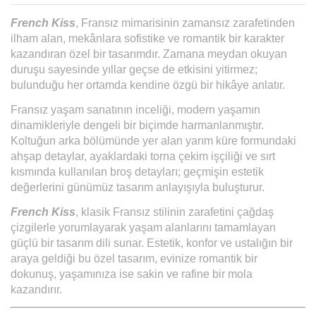
French Kiss
, Fransız mimarisinin zamansız zarafetinden
ilham alan, mekânlara sofistike ve romantik bir karakter
kazandıran özel bir tasarımdır. Zamana meydan okuyan
duruşu sayesinde yıllar geçse de etkisini yitirmez;
bulunduğu her ortamda kendine özgü bir hikâye anlatır.
Fransız yaşam sanatının inceliği, modern yaşamın
dinamikleriyle dengeli bir biçimde harmanlanmıştır.
Koltuğun arka bölümünde yer alan yarım küre formundaki
ahşap detaylar, ayaklardaki torna çekim işçiliği ve sırt
kısmında kullanılan broş detayları; geçmişin estetik
değerlerini günümüz tasarım anlayışıyla buluşturur.
French Kiss
, klasik Fransız stilinin zarafetini çağdaş
çizgilerle yorumlayarak yaşam alanlarını tamamlayan
güçlü bir tasarım dili sunar. Estetik, konfor ve ustalığın bir
araya geldiği bu özel tasarım, evinize romantik bir
dokunuş, yaşamınıza ise sakin ve rafine bir mola
kazandırır.