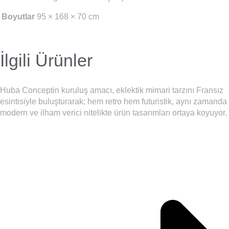
Boyutlar
95 × 168 × 70 cm
İlgili Ürünler
Huba Conceptin kuruluş amacı, eklektik mimari tarzını Fransız
esintisiyle buluşturarak; hem retro hem futuristik, aynı zamanda
modern ve ilham verici nitelikte ürün tasarımları ortaya koyuyor.