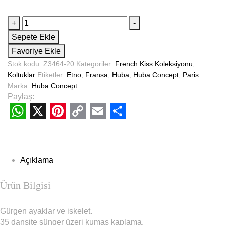
+
-
Sepete Ekle
Favoriye Ekle
Stok kodu:
Z3464-20
Kategoriler:
French Kiss Koleksiyonu
,
Koltuklar
Etiketler:
Etno
,
Fransa
,
Huba
,
Huba Concept
,
Paris
Marka:
Huba Concept
Paylaş:
WhatsApp
X
Pinterest
Copy
Email
Share
Link
Açıklama
Ürün Bilgisi
Gürgen ayaklar ve iskelet.
35 dansite sünger üzeri kumaş kaplama.