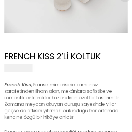
FRENCH KISS 2’Lİ KOLTUK
134.000
₺
French Kiss
, Fransız mimarisinin zamansız
zarafetinden ilham alan, mekânlara sofistike ve
romantik bir karakter kazandıran özel bir tasarımdır.
Zamana meydan okuyan duruşu sayesinde yıllar
geçse de etkisini yitirmez; bulunduğu her ortamda
kendine özgü bir hikâye anlatır.
Fransız yaşam sanatının inceliği, modern yaşamın