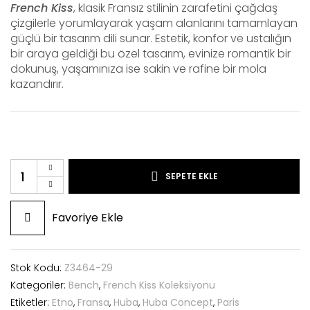
French Kiss
, klasik Fransız stilinin zarafetini çağdaş
çizgilerle yorumlayarak yaşam alanlarını tamamlayan
güçlü bir tasarım dili sunar. Estetik, konfor ve ustalığın
bir araya geldiği bu özel tasarım, evinize romantik bir
dokunuş, yaşamınıza ise sakin ve rafine bir mola
kazandırır.
SEPETE EKLE
Favoriye Ekle
Stok Kodu:
Z3464-29
Kategoriler:
Bench
,
French Kiss Koleksiyonu
Etiketler:
Etno
,
Fransa
,
Huba
,
Huba Concept
,
Paris