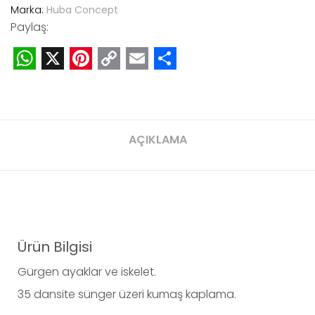
Marka:
Huba Concept
Paylaş:
WhatsApp
X
Pinterest
Copy
Email
Share
Link
AÇIKLAMA
Ürün Bilgisi
Gürgen ayaklar ve iskelet.
35 dansite sünger üzeri kumaş kaplama.