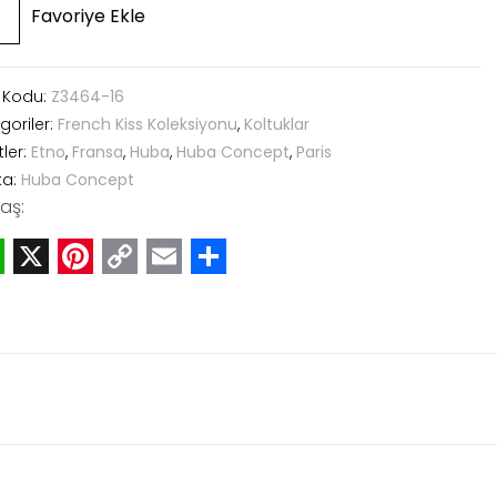
Favoriye Ekle
 Kodu:
Z3464-16
goriler:
French Kiss Koleksiyonu
,
Koltuklar
tler:
Etno
,
Fransa
,
Huba
,
Huba Concept
,
Paris
ka:
Huba Concept
aş:
hatsApp
X
Pinterest
Copy
Email
Share
Link