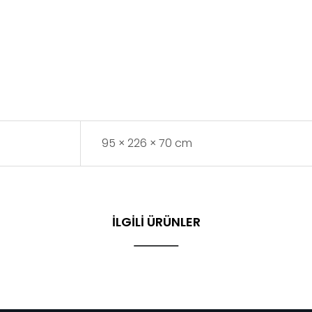
95 × 226 × 70 cm
İLGILI ÜRÜNLER