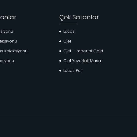
yonlar
Çok Satanlar
ksiyonu
Lucas
eksiyonu
Ciel
ss Koleksiyonu
Ciel - Imperial Gold
ksiyonu
Ciel Yuvarlak Masa
Lucas Puf