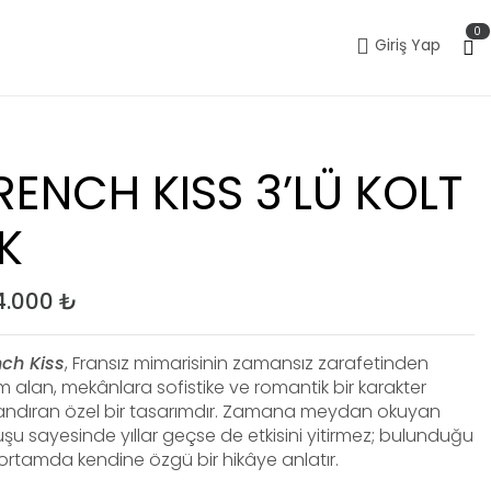
0
Giriş Yap
RENCH KISS 3’LÜ KOLT
K
4.000
₺
nch Kiss
, Fransız mimarisinin zamansız zarafetinden
m alan, mekânlara sofistike ve romantik bir karakter
andıran özel bir tasarımdır. Zamana meydan okuyan
şu sayesinde yıllar geçse de etkisini yitirmez; bulunduğu
ortamda kendine özgü bir hikâye anlatır.