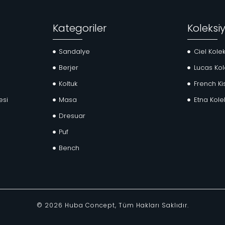
Kategoriler
Koleksi
Sandalye
Ciel Kole
Berjer
Lucas Kol
Koltuk
French Ki
esi
Masa
Etna Kole
Dresuar
Puf
Bench
©
2026
Huba Concept, Tüm Hakları Saklıdır.