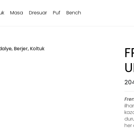
uk
Masa
Dresuar
Puf
Bench
F
U
20
Fre
ilha
kaz
duru
her 