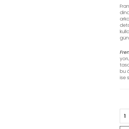
Fran
dina
ark
deta
kull
günü
Fre
yor
tasa
bu ö
ise 