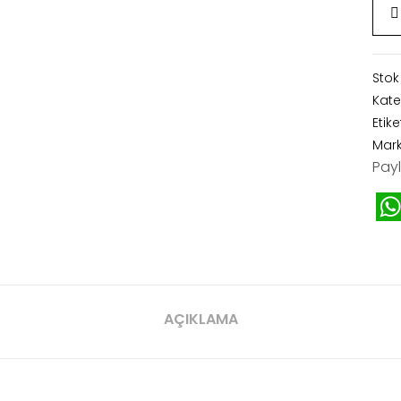
Stok
Kate
Etike
Mar
Payl
W
AÇIKLAMA