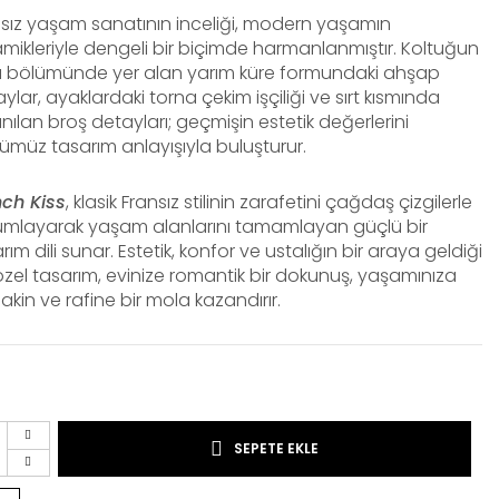
sız yaşam sanatının inceliği, modern yaşamın
mikleriyle dengeli bir biçimde harmanlanmıştır. Koltuğun
a bölümünde yer alan yarım küre formundaki ahşap
ylar, ayaklardaki torna çekim işçiliği ve sırt kısmında
anılan broş detayları; geçmişin estetik değerlerini
müz tasarım anlayışıyla buluşturur.
nch Kiss
, klasik Fransız stilinin zarafetini çağdaş çizgilerle
umlayarak yaşam alanlarını tamamlayan güçlü bir
rım dili sunar. Estetik, konfor ve ustalığın bir araya geldiği
zel tasarım, evinize romantik bir dokunuş, yaşamınıza
sakin ve rafine bir mola kazandırır.
SEPETE EKLE