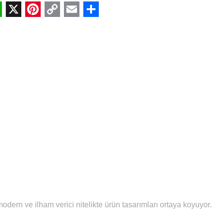
hatsApp
X
Pinterest
Copy
Email
Share
Link
dern ve ilham verici nitelikte ürün tasarımları ortaya koyuyor.