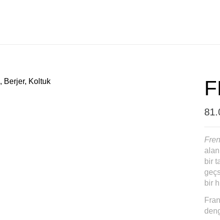
F
81
Fren
alan
bir 
geçs
bir h
Fran
deng