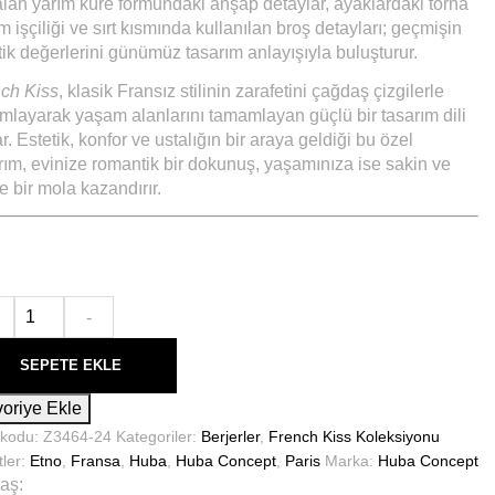
alan yarım küre formundaki ahşap detaylar, ayaklardaki torna
m işçiliği ve sırt kısmında kullanılan broş detayları; geçmişin
tik değerlerini günümüz tasarım anlayışıyla buluşturur.
ch Kiss
, klasik Fransız stilinin zarafetini çağdaş çizgilerle
mlayarak yaşam alanlarını tamamlayan güçlü bir tasarım dili
r. Estetik, konfor ve ustalığın bir araya geldiği bu özel
rım, evinize romantik bir dokunuş, yaşamınıza ise sakin ve
ne bir mola kazandırır.
-
SEPETE EKLE
oriye Ekle
 kodu:
Z3464-24
Kategoriler:
Berjerler
,
French Kiss Koleksiyonu
tler:
Etno
,
Fransa
,
Huba
,
Huba Concept
,
Paris
Marka:
Huba Concept
aş: