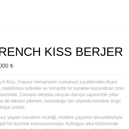
RENCH KISS BERJER
.000
₺
ch Kiss
, Fransız mimarisinin zamansız zarafetinden ilham
, mekânlara sofistike ve romantik bir karakter kazandıran özel
tasarımdır. Zamana meydan okuyan duruşu sayesinde yıllar
e de etkisini yitirmez; bulunduğu her ortamda kendine özgü
ikâye anlatır.
sız yaşam sanatının inceliği, modern yaşamın dinamikleriyle
eli bir biçimde harmanlanmıştır. Koltuğun arka bölümünde