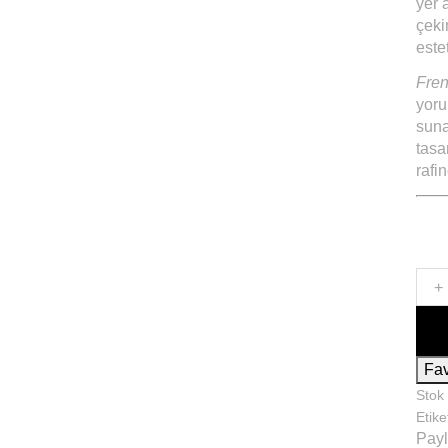
yer 
çeki
este
Fren
yoru
suna
tasa
rafi
+
Fav
Stok
Etike
Payl