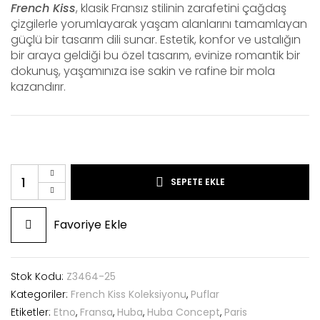
French Kiss
, klasik Fransız stilinin zarafetini çağdaş
çizgilerle yorumlayarak yaşam alanlarını tamamlayan
güçlü bir tasarım dili sunar. Estetik, konfor ve ustalığın
bir araya geldiği bu özel tasarım, evinize romantik bir
dokunuş, yaşamınıza ise sakin ve rafine bir mola
kazandırır.
SEPETE EKLE
Favoriye Ekle
Stok Kodu:
Z3464-25
Kategoriler:
French Kiss Koleksiyonu
,
Puflar
Etiketler:
Etno
,
Fransa
,
Huba
,
Huba Concept
,
Paris