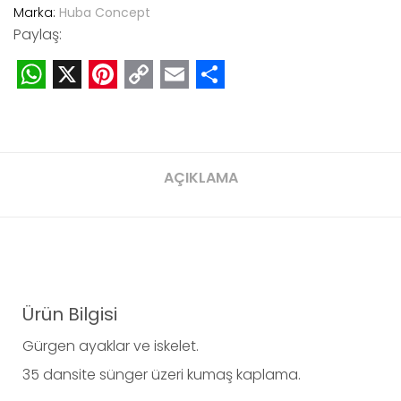
Marka:
Huba Concept
Paylaş:
WhatsApp
X
Pinterest
Copy
Email
Share
Link
AÇIKLAMA
Ürün Bilgisi
Gürgen ayaklar ve iskelet.
35 dansite sünger üzeri kumaş kaplama.