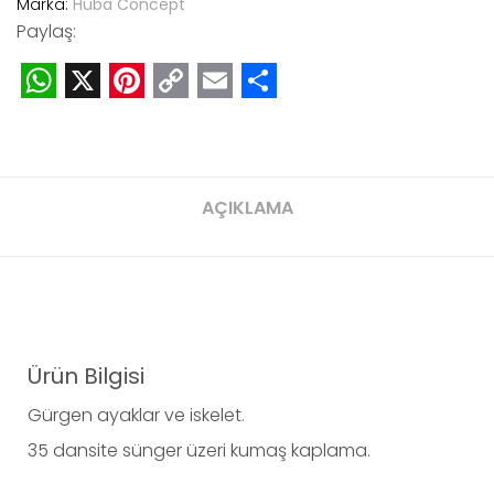
Marka:
Huba Concept
Paylaş:
WhatsApp
X
Pinterest
Copy
Email
Share
Link
AÇIKLAMA
Ürün Bilgisi
Gürgen ayaklar ve iskelet.
35 dansite sünger üzeri kumaş kaplama.