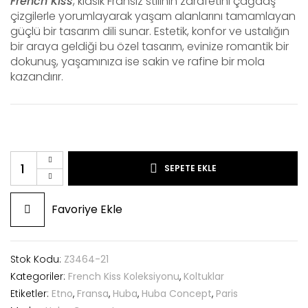
French Kiss
, klasik Fransız stilinin zarafetini çağdaş
çizgilerle yorumlayarak yaşam alanlarını tamamlayan
güçlü bir tasarım dili sunar. Estetik, konfor ve ustalığın
bir araya geldiği bu özel tasarım, evinize romantik bir
dokunuş, yaşamınıza ise sakin ve rafine bir mola
kazandırır.
SEPETE EKLE
Favoriye Ekle
Stok Kodu:
Z3464-21
Kategoriler:
French Kiss Koleksiyonu
,
Koltuklar
Etiketler:
Etno
,
Fransa
,
Huba
,
Huba Concept
,
Paris